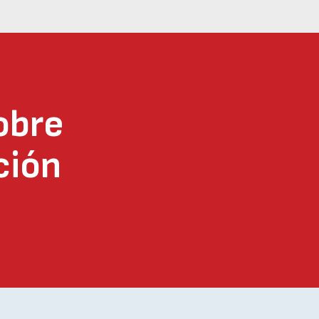
obre
ción